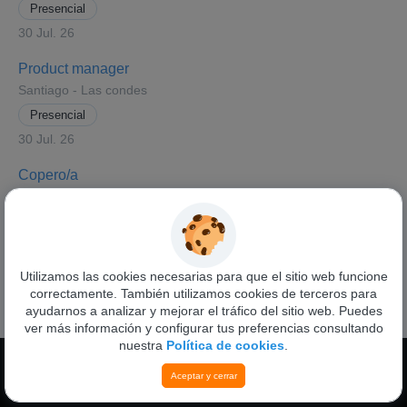
Presencial
30 Jul. 26
Product manager
Santiago - Las condes
Presencial
30 Jul. 26
Copero/a
Santiago - Las condes
Presencial
28 Jul. 26
Utilizamos las cookies necesarias para que el sitio web funcione
correctamente. También utilizamos cookies de terceros para
Ver todas las ofertas
ayudarnos a analizar y mejorar el tráfico del sitio web. Puedes
ver más información y configurar tus preferencias consultando
nuestra
Política de cookies
.
Funciona con
Pandapé
Aceptar y cerrar
Política de privacidad